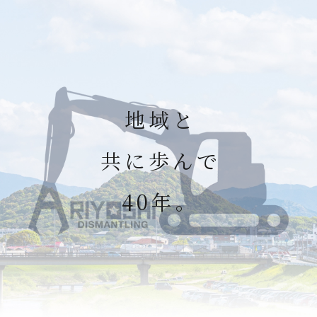
地
域
と
共
に
歩
ん
で
4
0
年
。