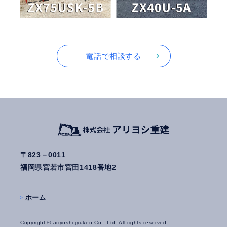
電話で相談する
〒823－0011
福岡県宮若市宮田1418番地2
ホーム
Copyright © ariyoshi-jyuken Co., Ltd. All rights reserved.