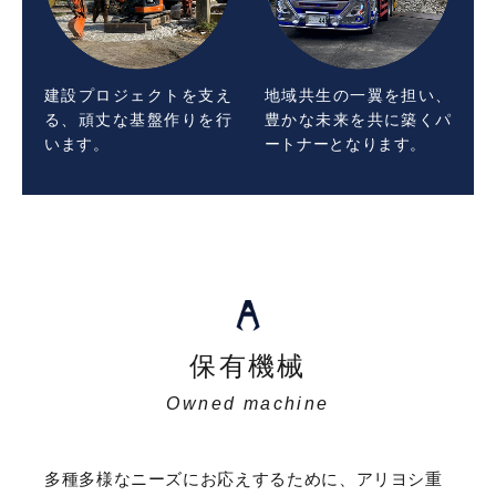
建設プロジェクトを支え
地域共生の一翼を担い、
る、頑丈な基盤作りを行
豊かな未来を共に築くパ
います。
ートナーとなります。
保有機械
Owned machine
多種多様なニーズにお応えするために、アリヨシ重